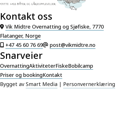
Kontakt oss
Vik Midtre Overnatting og Sjøfiske, 7770
Flatanger, Norge
+47 45 60 76 69
post@vikmidtre.no
Snarveier
Overnatting
Aktiviteter
Fiske
Bobilcamp
Priser og booking
Kontakt
Bygget av
Smart Media
|
Personvernerklæring